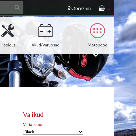
Öörežiim
0
Hooldus
Akud/Varuosad
Motopood
Valikud
Variatsioon