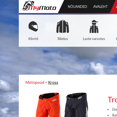
NÕUANDED
AVALEHT
Kiivrid
Riietus
Laste varustus
Motopood >
Kross
Tr
Di
Rat