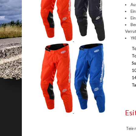
Aus
Ein
Ein
Be
Verru
YK
To
To
Su
10
14
Ta
Esi
Teie n