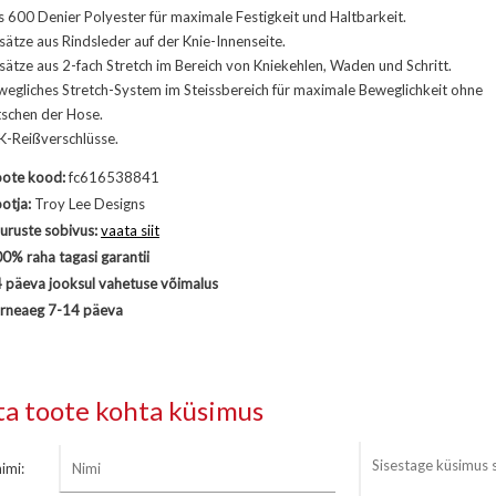
 600 Denier Polyester für maximale Festigkeit und Haltbarkeit.
sätze aus Rindsleder auf der Knie-Innenseite.
sätze aus 2-fach Stretch im Bereich von Kniekehlen, Waden und Schritt.
wegliches Stretch-System im Steissbereich für maximale Beweglichkeit ohne
tschen der Hose.
K-Reißverschlüsse.
ote kood:
fc616538841
otja:
Troy Lee Designs
uruste sobivus:
vaata siit
0% raha tagasi garantii
 päeva jooksul vahetuse võimalus
rneaeg 7-14 päeva
ta toote kohta küsimus
imi: