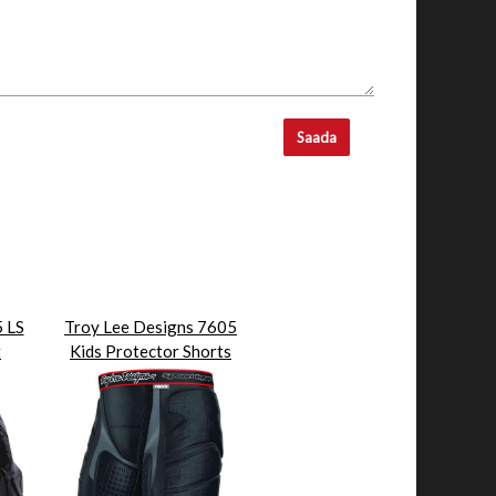
Saada
 LS
Troy Lee Designs 7605
t
Kids Protector Shorts