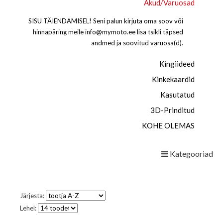
Akud/Varuosad
SISU TÄIENDAMISEL! Seni palun kirjuta oma soov või
hinnapäring meile
info@mymoto.ee
lisa tsikli täpsed
andmed ja soovitud varuosa(d).
Kingiideed
Kinkekaardid
Kasutatud
3D-Prinditud
KOHE OLEMAS
Kategooriad
Järjesta:
Lehel: