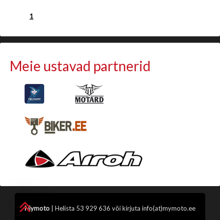
1
Meie ustavad partnerid
Mymoto
| Helista 53 929 636 või kirjuta info(at)mymoto.ee